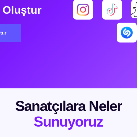
 Oluştur
ştur
Sanatçılara Neler
Sunuyoruz