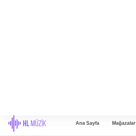
Geniş Dağıtım Ağı
Müzik, dijital platformlarda müziğinizi global çapta
dinleyicilere ulaştırır. Spotify, Apple Music, Tiktok,
Instagram gibi popüler platformlarda yer almanızı
sağlar.